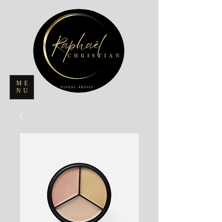
ME
NU