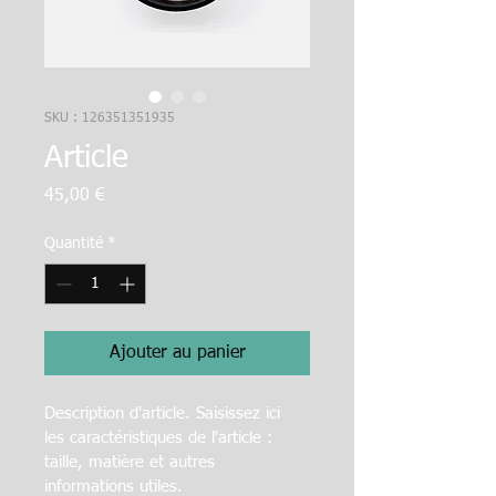
SKU : 126351351935
Article
Prix
45,00 €
Quantité
*
Ajouter au panier
Description d'article. Saisissez ici 
les caractéristiques de l'article : 
taille, matière et autres 
informations utiles.